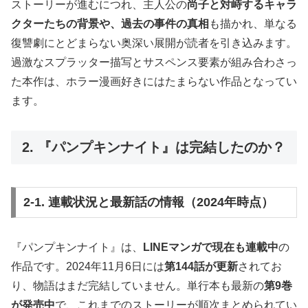
ストーリーが進むにつれ、主人公の
尚子と対峙するキャラ
クターたちの背景や、過去の事件の真相
も描かれ、単なる
復讐劇にとどまらない奥深い展開が読者を引き込みます。
過激なスプラッター描写とサスペンス要素が組み合わさっ
た本作は、ホラー漫画好きにはたまらない作品となってい
ます。
2. 『パンプキンナイト』は完結したのか？
2-1. 連載状況と最新話の情報（2024年時点）
『パンプキンナイト』は、
LINEマンガで現在も連載中
の
作品です。2024年11月6日には
第144話が更新
されてお
り、物語はまだ完結していません。単行本も最新の
第9巻
が発売中
で、これまでのストーリーが順次まとめられてい