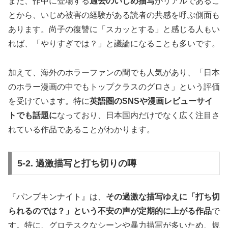
また、作中に登場する
過去のいじめ描写
がリアルであるこ
とから、いじめ被害の経験がある読者の共感を呼ぶ側面も
あります。尚子の復讐に「スカッとする」と感じる人もい
れば、「やりすぎでは？」と議論になることも多いです。
加えて、海外のホラーファンの間でも人気があり、「日本
のホラー漫画の中でもトップクラスのグロさ」という評価
を受けています。特に
英語圏のSNSや漫画レビューサイ
トでも話題に
なっており、日本国内だけでなく広く注目さ
れている作品であることがわかります。
5-2. 過激描写と打ち切りの噂
『パンプキンナイト』は、
その過激な描写ゆえに「打ち切
られるのでは？」という不安の声が定期的に上がる作品
で
す。特に、グロテスクなシーンや暴力描写が多いため、規