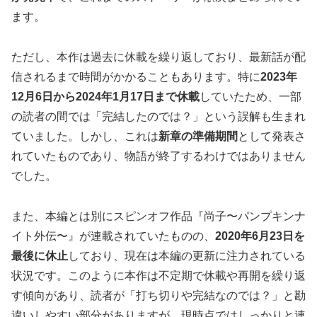
ます。
ただし、本作は過去に休載を繰り返しており、最新話が配
信されるまで時間がかかることもあります。特に
2023年
12月6日から2024年1月17日まで休載
していたため、一部
の読者の間では「完結したのでは？」という誤解も生まれ
ていました。しかし、これは
新章の準備期間
として発表さ
れていたものであり、物語が終了するわけではありません
でした。
また、本編とは別にスピンオフ作品『尚子〜パンプキンナ
イト外伝〜』が連載されていたものの、
2020年6月23日を
最後に休止
しており、現在は本編の更新に注力されている
状況です。このように本作は不定期で休載や再開を繰り返
す傾向があり、読者が「打ち切りや完結なのでは？」と勘
違いしやすい部分がありますが、現時点ではしっかりと連