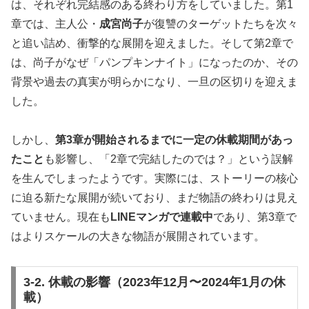
は、それぞれ完結感のある終わり方をしていました。第1
章では、主人公・
成宮尚子
が復讐のターゲットたちを次々
と追い詰め、衝撃的な展開を迎えました。そして第2章で
は、尚子がなぜ「パンプキンナイト」になったのか、その
背景や過去の真実が明らかになり、一旦の区切りを迎えま
した。
しかし、
第3章が開始されるまでに一定の休載期間があっ
たこと
も影響し、「2章で完結したのでは？」という誤解
を生んでしまったようです。実際には、ストーリーの核心
に迫る新たな展開が続いており、まだ物語の終わりは見え
ていません。現在も
LINEマンガで連載中
であり、第3章で
はよりスケールの大きな物語が展開されています。
3-2. 休載の影響（2023年12月〜2024年1月の休
載）