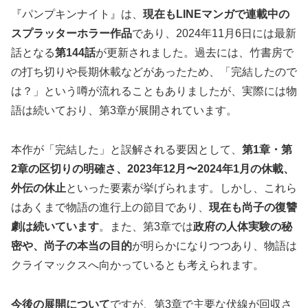
『パンプキンナイト』は、
現在もLINEマンガで連載中の
スプラッターホラー作品
であり、2024年11月6日には最新
話となる
第144話
が更新されました。過去には、竹書房で
の打ち切りや長期休載などがあったため、「完結したので
は？」という噂が流れることもありましたが、実際には物
語は続いており、第3章が展開されています。
本作が「完結した」と誤解される要因として、
第1章・第
2章の区切りの明確さ、2023年12月〜2024年1月の休載、
外伝の休止
といった要素が挙げられます。しかし、これら
はあくまで物語の進行上の節目であり、
現在も尚子の復讐
劇は続いています
。また、第3章では
政府の人体実験の秘
密や、尚子の本当の目的
が明らかになりつつあり、物語は
クライマックスへ向かっているとも考えられます。
今後の展開について
ですが、第3章で主要な伏線が回収さ