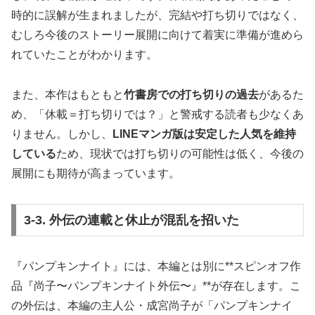
時的に誤解が生まれましたが、完結や打ち切りではなく、
むしろ今後のストーリー展開に向けて着実に準備が進めら
れていたことがわかります。
また、本作はもともと
竹書房での打ち切りの過去
があるた
め、「休載＝打ち切りでは？」と警戒する読者も少なくあ
りません。しかし、
LINEマンガ版は安定した人気を維持
している
ため、現状では打ち切りの可能性は低く、今後の
展開にも期待が高まっています。
3-3. 外伝の連載と休止が混乱を招いた
『パンプキンナイト』には、本編とは別に**スピンオフ作
品『尚子〜パンプキンナイト外伝〜』**が存在します。こ
の外伝は、本編の主人公・成宮尚子が「パンプキンナイ