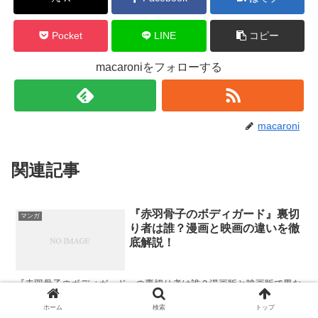
Pocket
LINE
コピー
macaroniをフォローする
macaroni
関連記事
『赤羽骨子のボディガード』裏切
マンガ
り者は誰？漫画と映画の違いを徹
底解説！
『赤羽骨子のボディガード』の裏切り者は誰？漫画版と映画版で異な
る裏切り者の正体や動機を詳しく解説！首藤孔蘭や海代朱雀の裏切り
の理由、映画版の意外な展開、伏線の回収、新たな裏切り者の可能性
ホーム
検索
トップ
まで徹底考察。漫画と映画、どちらを楽しむべきか迷っている方にも