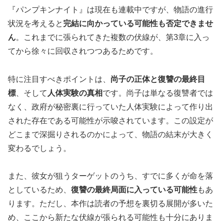
『パンプキンナイト』は現在も連載中ですが、物語の進行
状況を考えると
完結に向かっている可能性も否定できませ
ん
。これまでに張られてきた複数の伏線が、第3章に入っ
てから徐々に回収されつつあるためです。
特に注目すべきポイントは、
尚子の正体と復讐の最終目
標
、そして
人体実験の真相
です。尚子は単なる復讐者では
なく、政府が秘密裏に行っていた人体実験によって作り出
された存在である可能性が示唆されています。この設定が
どこまで深掘りされるのかによって、物語の結末が大きく
変わるでしょう。
また、彼女が狙うターゲットのうち、すでに多くが命を落
としているため、
復讐の最終局面に入っている可能性
もあ
ります。ただし、本作は読者の予想を裏切る展開が多いた
め、ここから新たな伏線が張られる可能性も十分にありま