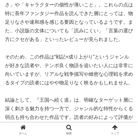
さ」や「キャラクターの個性が薄いこと」。これらの点は
特に長年ファンタジー作品を読んできた層にとっては、物
足りなさや違和感を感じる要因となっているようです。ま
た、小説版の文体についても「読みにくい」「言葉の選び
方にクセがある」といったレビューが見られました。
そのため、この作品は“戦記×成り上がり”というジャンル
が好きな読者や、テンポ良く物語を追いたい人には非常に
向いていますが、リアルな戦争描写や緻密な心理戦を求め
るタイプの読者にはやや物足りなく映るかもしれません。
結論として、『王国へ続く道』は、明確なターゲット層に
深く刺さる魅力を持つ一方で、ジャンル的な特性からくる
弱点も持ち合わせた作品です。読者の好みによって評価が
大きく分かれるため、自分の嗜好と照らし合わせて読むか
ホーム
検索
トップ
どうかを判断するとよいでしょう。