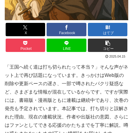
X
Facebook
はてブ
Pocket
LINE
コピー
2025.04.15
「王国へ続く道は打ち切られたって本当？」そんな声がネ
ット上で再び話題になっています。きっかけはWeb版の
削除や更新ペースの遅さ、一部で噂されたパクリ疑惑な
ど、さまざまな情報が混在しているからです。ですが実際
には、書籍版・漫画版ともに連載は継続中であり、次巻の
発売も予定されています。本記事では、打ち切りと誤解さ
れた理由、現在の連載状況、作者や出版社の意図、さらに
はファンとしてできる応援のかたちまでを丁寧に解説。噂