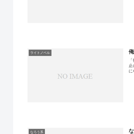
ライトノベル
「
止
に
なろう系