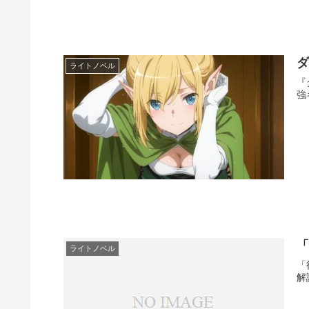
ライトノベル
『
強
ライトノベル
「
解