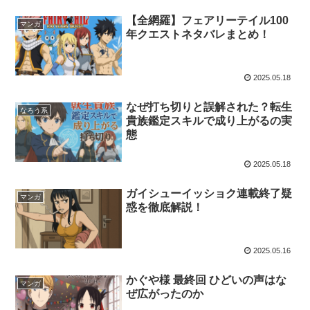
【全網羅】フェアリーテイル100
マンガ
年クエストネタバレまとめ！
2025.05.18
なぜ打ち切りと誤解された？転生
なろう系
貴族鑑定スキルで成り上がるの実
態
2025.05.18
ガイシューイッショク連載終了疑
マンガ
惑を徹底解説！
2025.05.16
かぐや様 最終回 ひどいの声はな
マンガ
ぜ広がったのか