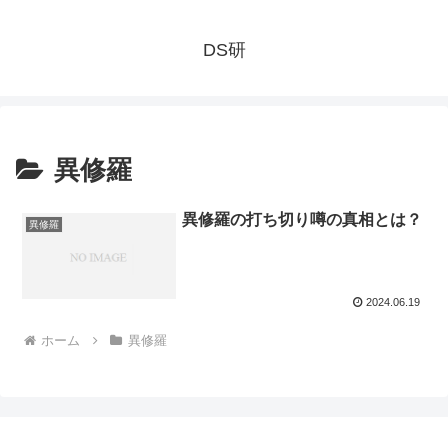
DS研
異修羅
異修羅の打ち切り噂の真相とは？
異修羅
2024.06.19
ホーム
異修羅