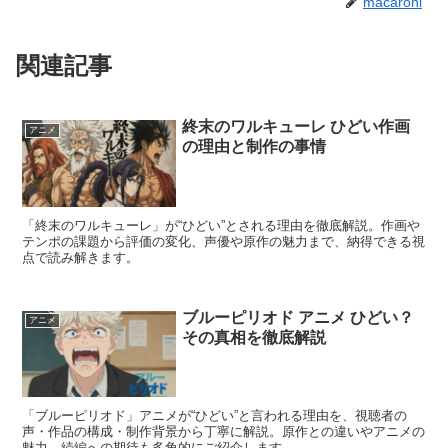
macaroni
関連記事
終末のワルキューレ ひどい作画
アニメ
の理由と制作の事情
「終末のワルキューレ」が“ひどい”とされる理由を徹底解説。作画や
テンポの課題から評価の変化、声優や原作の魅力まで、納得できる視
点で読み解きます。
ブルーピリオド アニメ ひどい？
アニメ
その真相を徹底解説
「ブルーピリオド」アニメが“ひどい”と言われる理由を、視聴者の
声・作品の構成・制作背景から丁寧に解説。原作との違いやアニメの
魅力、続編への期待も多角的にご紹介します。