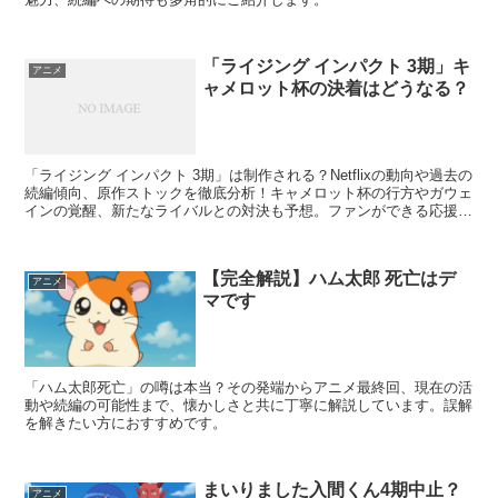
「ライジング インパクト 3期」キ
アニメ
ャメロット杯の決着はどうなる？
「ライジング インパクト 3期」は制作される？Netflixの動向や過去の
続編傾向、原作ストックを徹底分析！キャメロット杯の行方やガウェ
インの覚醒、新たなライバルとの対決も予想。ファンができる応援方
法や最新情報のチェック方法も紹介します！
【完全解説】ハム太郎 死亡はデ
アニメ
マです
「ハム太郎死亡」の噂は本当？その発端からアニメ最終回、現在の活
動や続編の可能性まで、懐かしさと共に丁寧に解説しています。誤解
を解きたい方におすすめです。
まいりました入間くん4期中止？
アニメ