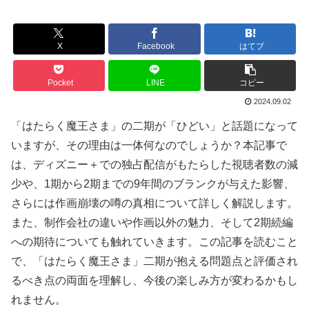
X
Facebook
はてブ
Pocket
LINE
コピー
2024.09.02
「はたらく魔王さま」の二期が「ひどい」と話題になって
いますが、その理由は一体何なのでしょうか？本記事で
は、ディズニー＋での独占配信がもたらした視聴者数の減
少や、1期から2期までの9年間のブランクが与えた影響、
さらには作画崩壊の噂の真相について詳しく解説します。
また、制作会社の違いや作画以外の魅力、そして2期続編
への期待についても触れていきます。この記事を読むこと
で、「はたらく魔王さま」二期が抱える問題点と評価され
るべき点の両面を理解し、今後の楽しみ方が変わるかもし
れません。