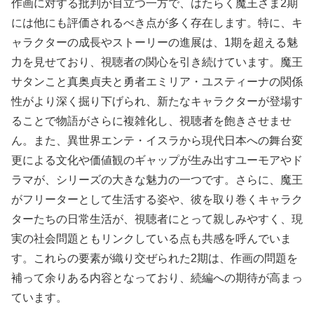
作画に対する批判が目立つ一方で、はたらく魔王さま2期
には他にも評価されるべき点が多く存在します。特に、キ
ャラクターの成長やストーリーの進展は、1期を超える魅
力を見せており、視聴者の関心を引き続けています。魔王
サタンこと真奥貞夫と勇者エミリア・ユスティーナの関係
性がより深く掘り下げられ、新たなキャラクターが登場す
ることで物語がさらに複雑化し、視聴者を飽きさせませ
ん。また、異世界エンテ・イスラから現代日本への舞台変
更による文化や価値観のギャップが生み出すユーモアやド
ラマが、シリーズの大きな魅力の一つです。さらに、魔王
がフリーターとして生活する姿や、彼を取り巻くキャラク
ターたちの日常生活が、視聴者にとって親しみやすく、現
実の社会問題ともリンクしている点も共感を呼んでいま
す。これらの要素が織り交ぜられた2期は、作画の問題を
補って余りある内容となっており、続編への期待が高まっ
ています。