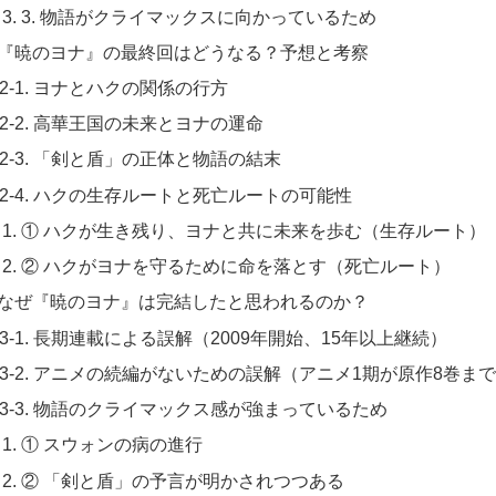
3. 物語がクライマックスに向かっているため
. 『暁のヨナ』の最終回はどうなる？予想と考察
2-1. ヨナとハクの関係の行方
2-2. 高華王国の未来とヨナの運命
2-3. 「剣と盾」の正体と物語の結末
2-4. ハクの生存ルートと死亡ルートの可能性
① ハクが生き残り、ヨナと共に未来を歩む（生存ルート）
② ハクがヨナを守るために命を落とす（死亡ルート）
. なぜ『暁のヨナ』は完結したと思われるのか？
3-1. 長期連載による誤解（2009年開始、15年以上継続）
3-2. アニメの続編がないための誤解（アニメ1期が原作8巻ま
3-3. 物語のクライマックス感が強まっているため
① スウォンの病の進行
② 「剣と盾」の予言が明かされつつある