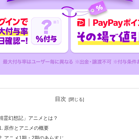
目次
 「精霊幻想記」アニメとは？
-1. 原作とアニメの概要
-2. アニメ1期・2期のあらすじ