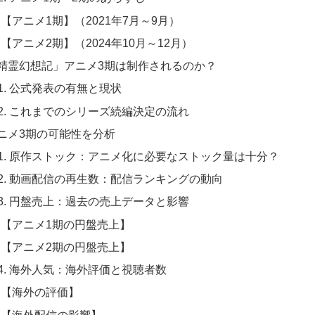
【アニメ1期】（2021年7月～9月）
【アニメ2期】（2024年10月～12月）
 「精霊幻想記」アニメ3期は制作されるのか？
-1. 公式発表の有無と現状
-2. これまでのシリーズ続編決定の流れ
 アニメ3期の可能性を分析
-1. 原作ストック：アニメ化に必要なストック量は十分？
-2. 動画配信の再生数：配信ランキングの動向
-3. 円盤売上：過去の売上データと影響
【アニメ1期の円盤売上】
【アニメ2期の円盤売上】
-4. 海外人気：海外評価と視聴者数
【海外の評価】
【海外配信の影響】