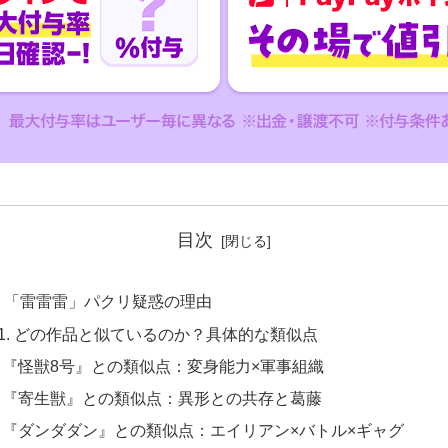
目次
 . 「雷雷雷」パクリ疑惑の理由
-1. どの作品と似ているのか？具体的な類似点
『怪獣8号』との類似点：変身能力×軍事組織
『寄生獣』との類似点：異形との共存と葛藤
『ダンダダン』との類似点：エイリアン×バトル×ギャグ