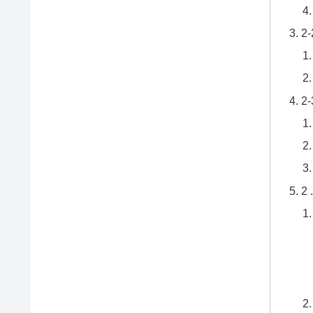
2
2
2