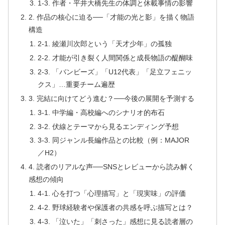
1-3. 作者・平井大橋先生の体調と休載事情の影響
2. 作品の核心に迫る──「才能の光と影」を描く物語
構造
2-1. 綾瀬川次郎という「天才少年」の孤独
2-2. 才能が引き裂く人間関係と成長物語の醍醐味
2-3. 「バンビーズ」「U12代表」「足立フェニッ
クス」…重要チーム遍歴
3. 完結に向けてどう進む？──今後の展開を予測する
3-1. 中学編・高校編へのシナリオ的布石
3-2. 伏線とテーマから見るエンディング予想
3-3. 同ジャンル長編作品との比較（例：MAJOR
／H2）
4. 読者のリアルな声──SNSとレビューから読み解く
感想の傾向
4-1. 心を打つ「心理描写」と「現実味」の評価
4-2. 野球経験者や保護者の共感を呼ぶ描写とは？
4-3. 「泣いた」「刺さった」感想に見る読者層の