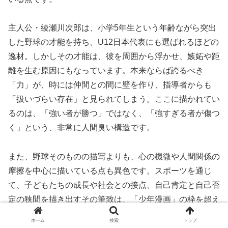
主人公・綾瀬川次郎は、小学5年生という年齢ながら突出
した野球の才能を持ち、U12日本代表にも選ばれるほどの
逸材。しかしその才能は、彼を周囲から浮かせ、嫉妬や距
離を生む原因にもなっています。本来ならば誇るべき
「力」が、時には仲間との間に壁を作り、指導者からも
「扱いづらい存在」と見られてしまう。ここに描かれてい
るのは、「強い者が勝つ」ではなく、「強すぎる者が傷つ
く」という、非常に人間臭い構造です。
また、野球そのものの描写よりも、心の機微や人間関係の
摩擦を中心に描いている点も異色です。スポーツを通じ
て、子どもたちの成長や社会との接点、自己肯定と自己否
定の狭間を描き出すその筆致は、「少年漫画」の枠を超え
て“現代の子どもたち”を描く作品として高いメッセージ性
ホーム
検索
トップ
を持っています。