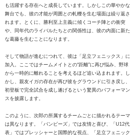
も活躍する存在へと成長しています。しかしこの華やかな
舞台でも、彼の才能が周囲との軋轢を生む場面は繰り返さ
れます。とくに、勝利至上主義に傾くコーチ陣との衝突
や、同年代のライバルたちとの関係性は、彼の内面に新た
な葛藤を生むことになります。
そして物語が進むにつれて、彼は「足立フェニックス」に
加入。ここではチームメイトとの“距離”に再び悩み、野球
から一時的に離れることを考えるほど追い込まれます。し
かし、親友イガの存在が再び彼をグラウンドに引き戻し、
初登板で完全試合を成し遂げるという驚異のパフォーマン
スを披露します。
このように、次郎の所属するチームごとに描かれるテーマ
は異なります。「バンビーズ」では友情と喜び、「U12代
表」ではプレッシャーと国際的な視点、「足立フェニック