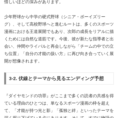
惜しいほどの深みがあります。
少年野球から中学の硬式野球（シニア・ボーイズリー
グ）、そして高校野球へと進むルートは、多くのスポーツ
漫画における王道展開でもあり、次郎の成長をリアルに描
くためには自然な道筋です。今後、彼が新たな指導者と出
会い、仲間やライバルと再会しながら「チームの中での立
ち位置」「自分の才能の扱い方」に再び向き合っていく展
開が想像されます。
3-2. 伏線とテーマから見るエンディング予想
『ダイヤモンドの功罪』がここまで多くの読者の共感を得
ている理由のひとつは、単なるスポーツ漫画の枠を超え
て、「才能が持つ光と影」「孤独と絆」といったテーマを
深く掘り下げている点にあります。そして、すでに物語の