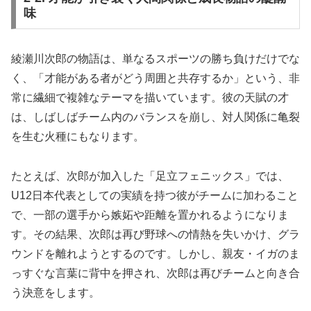
味
綾瀬川次郎の物語は、単なるスポーツの勝ち負けだけでな
く、「才能がある者がどう周囲と共存するか」という、非
常に繊細で複雑なテーマを描いています。彼の天賦の才
は、しばしばチーム内のバランスを崩し、対人関係に亀裂
を生む火種にもなります。
たとえば、次郎が加入した「足立フェニックス」では、
U12日本代表としての実績を持つ彼がチームに加わること
で、一部の選手から嫉妬や距離を置かれるようになりま
す。その結果、次郎は再び野球への情熱を失いかけ、グラ
ウンドを離れようとするのです。しかし、親友・イガのま
っすぐな言葉に背中を押され、次郎は再びチームと向き合
う決意をします。