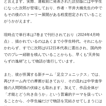
と言えます。実際、連載前に発表された読切版には中学生
になった次郎が登場しており、作者・平井大橋先生の中で
もその後のストーリー展開がある程度想定されていること
がうかがえます。
現時点で単行本は7巻まで刊行されており（2024年4月時
点）、描かれているのはあくまで小学生時代。それにもか
かわらず、すでに次郎はU12日本代表に選出され、国内外
でのプレー経験を積んでいることからも、早くも“天井知
らずの逸材”として物語が進行しています。
また、彼が所属する新チーム「足立フェニックス」では、
再びチーム内での摩擦が起きており、その流れは中学進学
後の人間関係の伏線とも取れます。加えて、作品全体が
「才能とどう向き合うか」という普遍的テーマを扱ってい
ることから、小学生編だけで物語を完結させてしまうには