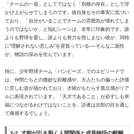
「チームの一員」としてではなく「別格の存在」として浮
かび上がらせてしまうのです。彼自身もその事実に気づい
ており、「自分がいることでチームの雰囲気が壊れてしま
うのではないか」と悩むシーンは、非常に印象的です。誰
よりも野球を愛し、誰よりも努力を惜しまない彼が、同時
に“理解されない悲しみ”を背負っている──そんな二面性
が、物語の深みを生んでいます。
特に、少年野球チーム「バンビーズ」でのエピソードで
は、仲間たちとの微妙な距離感や、大人たちの偏った評価
に苦しむ姿が描かれており、才能がもたらす孤立感がリア
ルに表現されています。「天才であること」が必ずしも幸
福につながるわけではないことを、読者は次郎の目を通し
て痛感するでしょう。
2-2. 才能が引き裂く人間関係と成長物語の醍醐