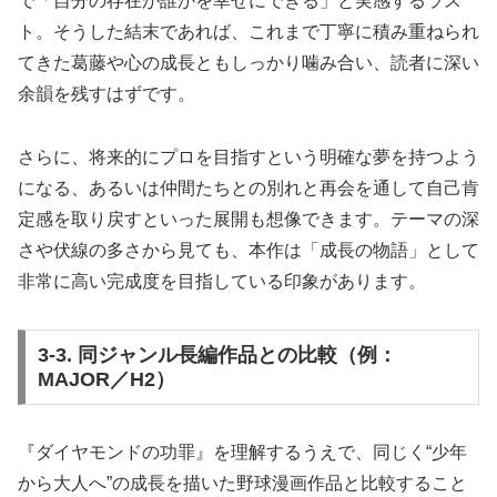
で「自分の存在が誰かを幸せにできる」と実感するラス
ト。そうした結末であれば、これまで丁寧に積み重ねられ
てきた葛藤や心の成長ともしっかり噛み合い、読者に深い
余韻を残すはずです。
さらに、将来的にプロを目指すという明確な夢を持つよう
になる、あるいは仲間たちとの別れと再会を通して自己肯
定感を取り戻すといった展開も想像できます。テーマの深
さや伏線の多さから見ても、本作は「成長の物語」として
非常に高い完成度を目指している印象があります。
3-3. 同ジャンル長編作品との比較（例：
MAJOR／H2）
『ダイヤモンドの功罪』を理解するうえで、同じく“少年
から大人へ”の成長を描いた野球漫画作品と比較すること