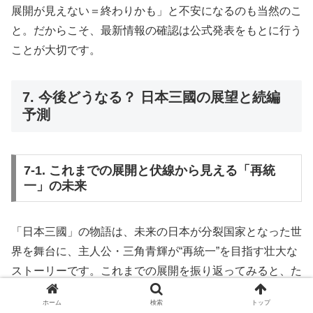
展開が見えない＝終わりかも」と不安になるのも当然のこ
と。だからこそ、最新情報の確認は公式発表をもとに行う
ことが大切です。
7. 今後どうなる？ 日本三國の展望と続編
予測
7-1. これまでの展開と伏線から見える「再統
一」の未来
「日本三國」の物語は、未来の日本が分裂国家となった世
界を舞台に、主人公・三角青輝が“再統一”を目指す壮大な
ストーリーです。これまでの展開を振り返ってみると、た
だのアクション作品ではなく、政治・戦略・人間ドラマが
ホーム
検索
トップ
絡み合う重厚な構成で描かれていることがわかります。