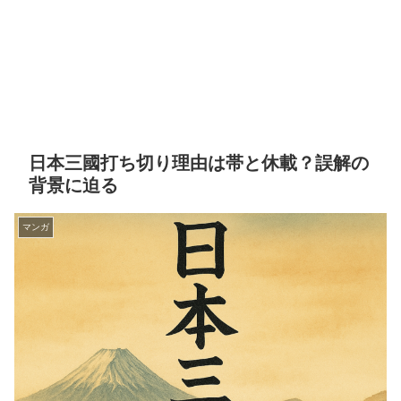
日本三國打ち切り理由は帯と休載？誤解の
背景に迫る
マンガ