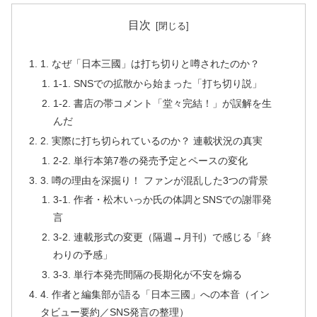
目次
1. なぜ「日本三國」は打ち切りと噂されたのか？
1-1. SNSでの拡散から始まった「打ち切り説」
1-2. 書店の帯コメント「堂々完結！」が誤解を生
んだ
2. 実際に打ち切られているのか？ 連載状況の真実
2-2. 単行本第7巻の発売予定とペースの変化
3. 噂の理由を深掘り！ ファンが混乱した3つの背景
3-1. 作者・松木いっか氏の体調とSNSでの謝罪発
言
3-2. 連載形式の変更（隔週→月刊）で感じる「終
わりの予感」
3-3. 単行本発売間隔の長期化が不安を煽る
4. 作者と編集部が語る「日本三國」への本音（イン
タビュー要約／SNS発言の整理）