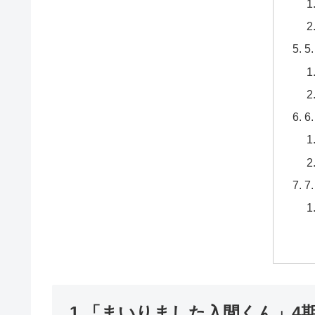
5
6
7
1.「まいりました入間くん」4