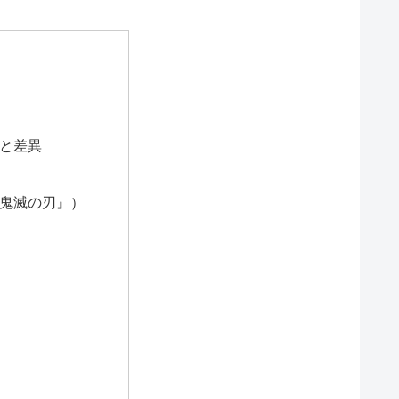
点と差異
『鬼滅の刃』）