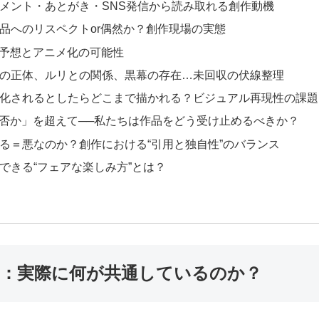
作者コメント・あとがき・SNS発信から読み取れる創作動機
類似作品へのリスペクトor偶然か？創作現場の実態
展開予想とアニメ化の可能性
エソラの正体、ルリとの関係、黒幕の存在…未回収の伏線整理
アニメ化されるとしたらどこまで描かれる？ビジュアル再現性の課題
リか否か」を超えて──私たちは作品をどう受け止めるべきか？
似ている＝悪なのか？創作における“引用と独自性”のバランス
者ができる“フェアな楽しみ方”とは？
め：実際に何が共通しているのか？