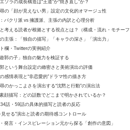
人公エソラの成長構造は“王道”か“焼き直し”か？
相模八尋の「顔が見えない男」設定の文化的オマージュ性
断：パクリ派 vs 擁護派、主張の内訳と心理分析
パクリと考える読者が根拠とする視点とは？（構成・流れ・モチー
擁護派の主張：「独自の描写」「キャラの深さ」「演出力」
ント欄・Twitterの実例紹介
くい遊郭の子」独自の魅力を検証する
和風遊郭という舞台設定の緻密さと美術演出の評価
キャラの感情表現と“非恋愛的”ドラマ性の描き方
相模八尋のかっこよさを演出する“沈黙と行動”の演出法
尋の素顔描写：どの話数でどこまで明かされているか？
3話・34話・59話の具体的描写と読者の反応
“素顔を見せる”演出と読者の期待感コントロール
経歴・発言・インスピレーション元から探る「創作の意図」