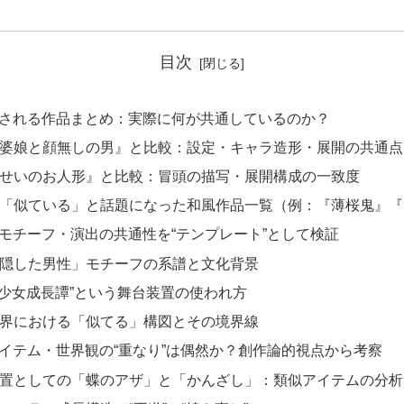
目次
るとされる作品まとめ：実際に何が共通しているのか？
『お転婆娘と顔無しの男』と比較：設定・キャラ造形・展開の共通
『せんせいのお人形』と比較：冒頭の描写・展開構成の一致度
その他「似ている」と話題になった和風作品一覧（例：『薄桜鬼』
造・モチーフ・演出の共通性を“テンプレート”として検証
「顔を隠した男性」モチーフの系譜と文化背景
遊郭×少女成長譚”という舞台装置の使われ方
漫画業界における「似てる」構図とその境界線
・アイテム・世界観の“重なり”は偶然か？創作論的視点から考察
物語装置としての「蝶のアザ」と「かんざし」：類似アイテムの分析