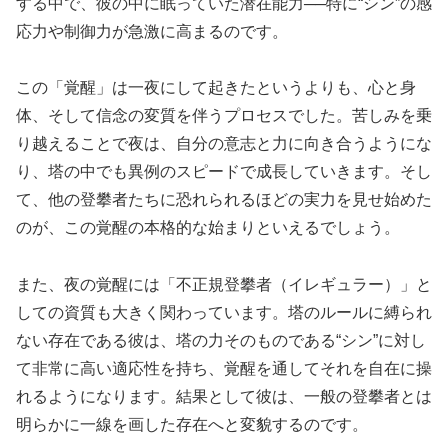
する中で、彼の中に眠っていた潜在能力──特に“シン”の感
応力や制御力が急激に高まるのです。
この「覚醒」は一夜にして起きたというよりも、心と身
体、そして信念の変質を伴うプロセスでした。苦しみを乗
り越えることで夜は、自分の意志と力に向き合うようにな
り、塔の中でも異例のスピードで成長していきます。そし
て、他の登攀者たちに恐れられるほどの実力を見せ始めた
のが、この覚醒の本格的な始まりといえるでしょう。
また、夜の覚醒には「不正規登攀者（イレギュラー）」と
しての資質も大きく関わっています。塔のルールに縛られ
ない存在である彼は、塔の力そのものである“シン”に対し
て非常に高い適応性を持ち、覚醒を通してそれを自在に操
れるようになります。結果として彼は、一般の登攀者とは
明らかに一線を画した存在へと変貌するのです。