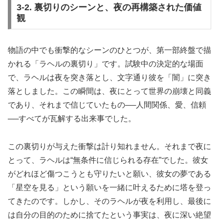
3-2. 裏切りのシーンと、夜の再構築された価値
観
物語の中でも衝撃的なシーンのひとつが、第一部終盤で描
かれる「ラヘルの裏切り」です。試験中の決定的な場面
で、ラヘルは夜を突き落とし、文字通り彼を「闇」に突き
落としました。この瞬間は、夜にとって世界の崩壊と同義
であり、それまで信じていたもの──人間関係、愛、信頼
──すべてが瓦解する出来事でした。
この裏切りが与えた衝撃は計り知れません。それまで夜に
とって、ラヘルは“無条件に信じられる存在”でした。彼女
がどれほど傷つこうとも守りたいと願い、彼女の夢である
「星空を見る」という願いを一緒に叶えるために塔を登っ
てきたのです。しかし、そのラヘルが夜を利用し、最後に
は自分の目的のために捨てたという事実は、夜に深い絶望