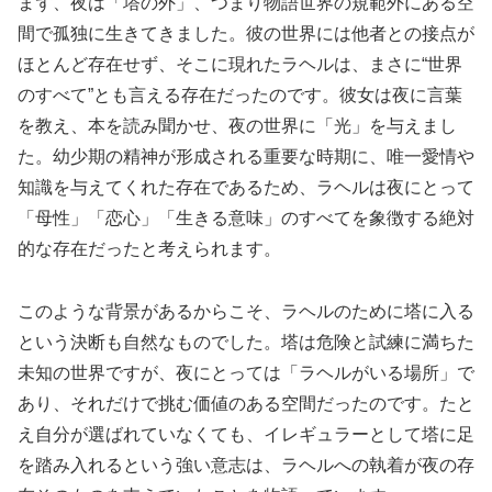
まず、夜は「塔の外」、つまり物語世界の規範外にある空
間で孤独に生きてきました。彼の世界には他者との接点が
ほとんど存在せず、そこに現れたラヘルは、まさに“世界
のすべて”とも言える存在だったのです。彼女は夜に言葉
を教え、本を読み聞かせ、夜の世界に「光」を与えまし
た。幼少期の精神が形成される重要な時期に、唯一愛情や
知識を与えてくれた存在であるため、ラヘルは夜にとって
「母性」「恋心」「生きる意味」のすべてを象徴する絶対
的な存在だったと考えられます。
このような背景があるからこそ、ラヘルのために塔に入る
という決断も自然なものでした。塔は危険と試練に満ちた
未知の世界ですが、夜にとっては「ラヘルがいる場所」で
あり、それだけで挑む価値のある空間だったのです。たと
え自分が選ばれていなくても、イレギュラーとして塔に足
を踏み入れるという強い意志は、ラヘルへの執着が夜の存