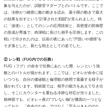
象を与えたのが、試験官マダーブとのバトルです。ここで
は、冷静かつ緻密に敵の動きを読み、最小限の動きで最大
の効果を出すという“計算された戦闘”が見られました。特
に「波使い」としてのシンの応用技術と、高密度の防御壁
の形成が秀逸で、肉弾戦に長けた相手を圧倒します。この
戦いで示されたのは、以前の夜にあった“戸惑いや感情”を
そぎ落とした、新たな戦士としての姿でした。
② レン戦（FUG内での任務）
FUG（フグ）の命令で任務にあたった際、レンという強
敵とのバトルが描かれます。ここでは、ビオレが命令に従
いつつも、自分の価値観と倫理観の狭間で葛藤する様子が
描かれています。戦術面では、相手の能力をあえて引き出
し、そこにカウンターを重ねる冷静な対応が光りました。
精神面でも、ビオレ＝夜の“ブレない軸”が勝因の一つとな
っており、「命令のため」ではなく「守るべきもののた