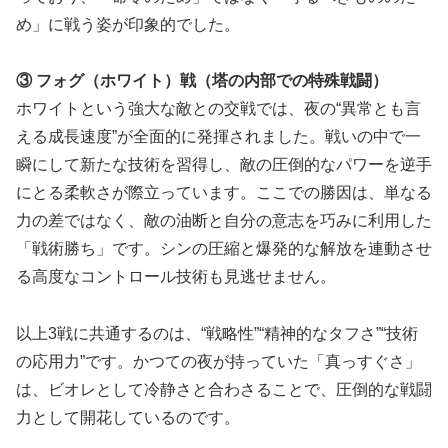
め」に戦う姿が印象的でした。
③ フォグ（ホワイト）戦（塔の内部での特殊戦闘）
ホワイトという強大な敵との交戦では、夜の“異常とも言
える成長速度”が全面的に発揮されました。戦いの中で一
瞬にして新たな技術を習得し、敵の圧倒的なパワーを逆手
にとる柔軟さが際立っています。ここでの勝因は、単なる
力の差ではなく、敵の油断と自分の意志を巧みに利用した
「戦術勝ち」です。シンの圧縮と爆発的な解放を連動させ
る高度なコントロール技術も見逃せません。
以上3戦に共通するのは、“戦略性”“精神的なタフさ”“技術
の応用力”です。かつての夜が持っていた「真っすぐさ」
は、ビオレとして冷静さと合わさることで、圧倒的な戦闘
力として開花しているのです。