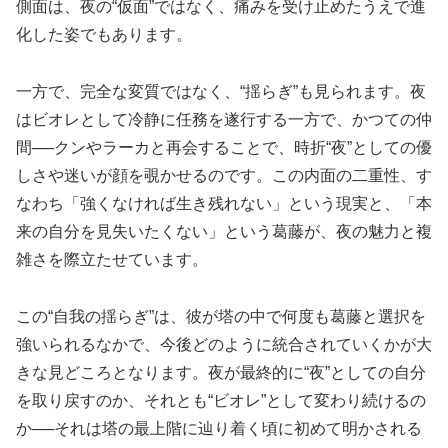
側面は、夜の“仮面”ではなく、痛みを受け止めたうえで進
化した姿でもあります。
一方で、完全な変質ではなく、“揺らぎ”も見られます。夜
はビオレとして冷静に任務を遂行する一方で、かつての仲
間──クンやラーカと再会することで、時折“夜”としての優
しさや迷いが顔を覗かせるのです。この内面の二重性、す
なわち「強くなければ生き残れない」という現実と、「本
来の自分を見失いたくない」という葛藤が、夜の魅力と複
雑さを際立たせています。
この“自我の揺らぎ”は、彼が塔の中で何度も葛藤と選択を
強いられるなかで、今後どのように統合されていくかが大
きな見どころとなります。夜が最終的に“夜”としての自分
を取り戻すのか、それとも“ビオレ”として変わり続けるの
か──それは塔の最上階に辿り着く頃に初めて明かされる