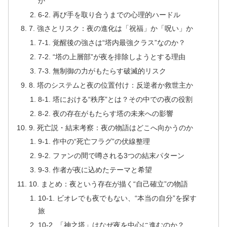
か
6-2. 再び手を取り合うまでの心理的ハードル
7. 強さとリスク：夜の進化は「祝福」か「呪い」か
7-1. 覚醒後の強さは“塔内最強クラス”なのか？
7-2. “塔の上層部”が夜を排除しようとする理由
7-3. 無制御の力がもたらす破滅的リスク
8. 塔のシステムと夜の位置付け：反逆者か救世主か
8-1. 塔における“秩序”とは？その中での夜の役割
8-2. 夜の存在がもたらす塔の未来への影響
9. 死亡説・結末考察：夜の物語はどこへ向かうのか
9-1. 作中の“死亡フラグ”の伏線整理
9-2. ファンの間で噂される3つの結末パターン
9-3. 作者が夜に込めたテーマと希望
10. まとめ：夜という存在が描く“自己確立”の物語
10-1. ビオレでも夜でもない、“本当の自分”を探す
旅
10-2. 「神之塔」はなぜ夜を中心に進むのか？