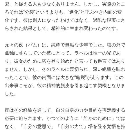
裂」と捉える人も少なくありません。しかし、実際のとこ
ろそれは“分裂”というよりも、“進化”と呼ぶべき内面の変
化です。彼は別人になったわけではなく、過酷な現実にさ
らされた結果として、精神的に生まれ変わったのです。
元々の夜（バム）は、純粋で無垢な少年でした。塔の外で
孤独に暮らしていた彼にとって、ラヘルは唯一の光であ
り、彼女のために塔を登り始めたと言っても過言ではあり
ません。しかし、そのラヘルに裏切られ、深い絶望を味わ
ったことで、彼の内面には大きな“亀裂”が走ります。この
出来事こそが、彼の精神的脱皮を引き起こす契機となりま
した。
夜はその経験を通して、自分自身の力や目的を再定義する
必要に迫られます。かつてのように「誰かのために」では
なく、「自分の意思で」「自分の力で」塔を登る覚悟を持