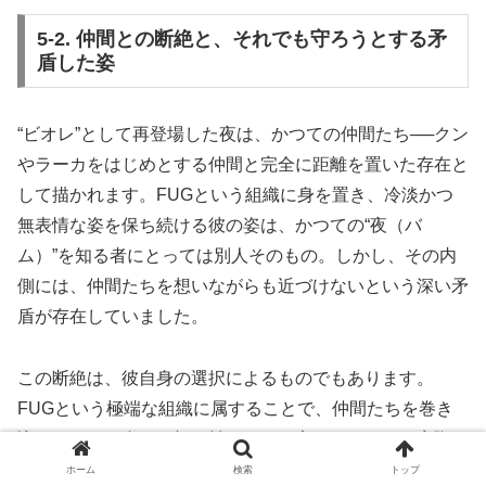
5-2. 仲間との断絶と、それでも守ろうとする矛
盾した姿
“ビオレ”として再登場した夜は、かつての仲間たち──クン
やラーカをはじめとする仲間と完全に距離を置いた存在と
して描かれます。FUGという組織に身を置き、冷淡かつ
無表情な姿を保ち続ける彼の姿は、かつての“夜（バ
ム）”を知る者にとっては別人そのもの。しかし、その内
側には、仲間たちを想いながらも近づけないという深い矛
盾が存在していました。
この断絶は、彼自身の選択によるものでもあります。
FUGという極端な組織に属することで、仲間たちを巻き
込まないよう自らを切り離したとも言えるのです。実際
に、ビオレとしての夜は多くの場面で仲間たちと距離を置
ホーム
検索
トップ