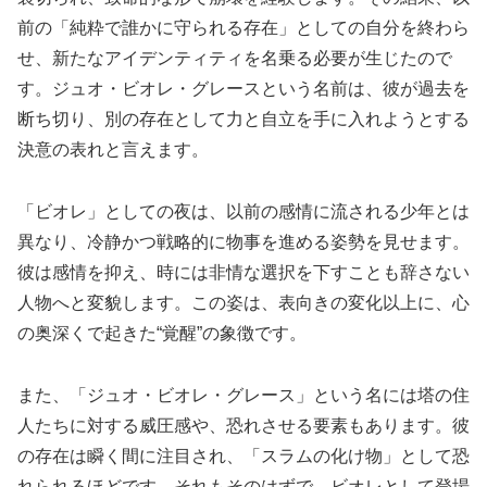
前の「純粋で誰かに守られる存在」としての自分を終わら
せ、新たなアイデンティティを名乗る必要が生じたので
す。ジュオ・ビオレ・グレースという名前は、彼が過去を
断ち切り、別の存在として力と自立を手に入れようとする
決意の表れと言えます。
「ビオレ」としての夜は、以前の感情に流される少年とは
異なり、冷静かつ戦略的に物事を進める姿勢を見せます。
彼は感情を抑え、時には非情な選択を下すことも辞さない
人物へと変貌します。この姿は、表向きの変化以上に、心
の奥深くで起きた“覚醒”の象徴です。
また、「ジュオ・ビオレ・グレース」という名には塔の住
人たちに対する威圧感や、恐れさせる要素もあります。彼
の存在は瞬く間に注目され、「スラムの化け物」として恐
れられるほどです。それもそのはずで、ビオレとして登場