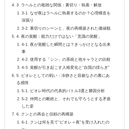
3. ラヘルとの複雑な関係：裏切り・執着・解放
3-1. なぜ夜はラヘルに執着するのか？心理構造を
深掘り
3-2. 裏切りのシーンと、夜の再構築された価値観
4. 夜の覚醒：能力だけではない「意識の覚醒」
4-1. 夜が覚醒した瞬間とは？きっかけとなる出来
事
4-2. 使用する「シン」の系統と他キャラとの比較
4-3. 覚醒が引き起こす人格変化と“自我の揺らぎ”
5. ビオレとしての戦い：冷静さと容赦なさの裏にあ
る感情
5-1. ビオレ時代の代表的バトル3選と勝因分析
5-2. 仲間との断絶と、それでも守ろうとする矛盾
した姿
6. クンとの再会と信頼の再構築
6-1. クンは何を見て“ビオレ＝夜”を受け入れたの