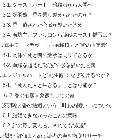
3-1. グラス・ハート：暗殺者から人間へ
3-2. 冴羽獠：香を乗り越えられたのか？
3-3. 香：遺された心臓が導いた答え
3-4. 海坊主、ファルコンら脇役のラスト描写は？
４. 重要テーマ考察：「心臓移植」と“愛の再定義”
4-1. 肉体の死と魂の継承は両立できるか
4-2. 血縁を超えた“家族”の形を描いた意義
5. エンジェルハートと“死生観”：なぜ泣けるのか？
5-1. 「死んだ人と生きる」ことは可能か？
５-2. 香の心臓＝象徴としての命
6. 冴羽獠と香の結婚という「叶わぬ願い」について
6-1. 結婚できなかったことの意味
6-2. 絆の形は変わる、それでも“永遠”
7. 感想・評価まとめ：読者の声を徹底リサーチ