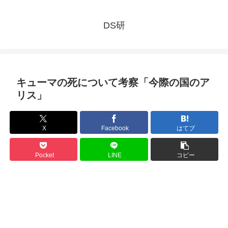
DS研
キューマの死について考察「今際の国のア
リス」
X
Facebook
はてブ
Pocket
LINE
コピー