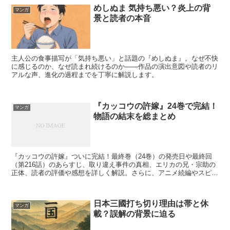
めしぬま 気持ち悪い？炎上の背
マンガ
景と読者の本音
主人公の食事描写が「気持ち悪い」と話題の『めしぬま』。なぜ不快
に感じるのか、なぜ読まれ続けるのか――作品の演出意図や読者のリ
アルな声、進化の過程までを丁寧に解説します。
『カッコウの許嫁』24巻で完結！
マンガ
物語の結末を総まとめ
『カッコウの許嫁』ついに完結！最終巻（24巻）の発売日や最終回
（第216話）のあらすじ、取り違え事件の真相、エリカの兄・宗助の
正体、読者の評価や感想を詳しく解説。さらに、アニメ続編やスピン
オフの可能性、原作をお得に読む方法まで網羅！
日本三國打ち切り理由は帯と休
マンガ
載？誤解の背景に迫る