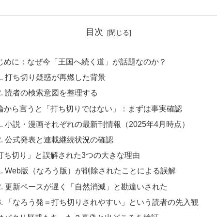
目次
 はじめに：なぜ今「王国へ続く道」が話題なのか？
-1. 打ち切り疑惑が再燃した背景
-2. 読者の検索意図を整理する
 結論から言うと「打ち切りではない」：まずは事実確認
-1. 小説・漫画それぞれの最新刊情報（2025年4月時点）
-2. 公式発表と連載継続状況の確認
 「打ち切り」と誤解された3つの大きな理由
-1. Web版（なろう版）が削除されたことによる誤解
-2. 更新ペースが遅く「自然消滅」と勘違いされた
-3. 「なろう発＝打ち切りされやすい」という読者の先入観