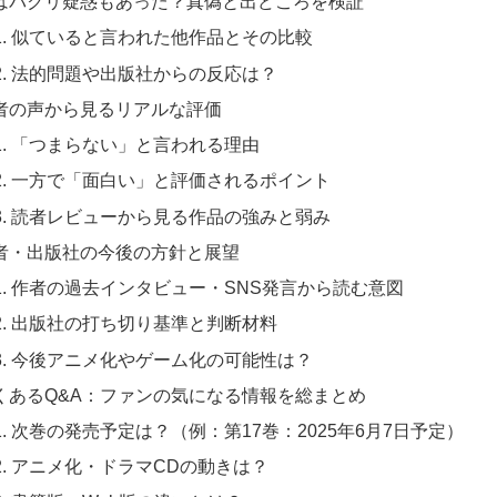
 実はパクリ疑惑もあった？真偽と出どころを検証
-1. 似ていると言われた他作品とその比較
-2. 法的問題や出版社からの反応は？
 読者の声から見るリアルな評価
-1. 「つまらない」と言われる理由
-2. 一方で「面白い」と評価されるポイント
-3. 読者レビューから見る作品の強みと弱み
 作者・出版社の今後の方針と展望
-1. 作者の過去インタビュー・SNS発言から読む意図
-2. 出版社の打ち切り基準と判断材料
-3. 今後アニメ化やゲーム化の可能性は？
 よくあるQ&A：ファンの気になる情報を総まとめ
-1. 次巻の発売予定は？（例：第17巻：2025年6月7日予定）
-2. アニメ化・ドラマCDの動きは？